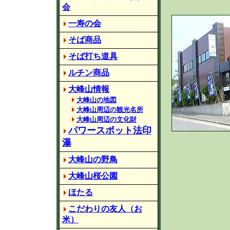
会
一寿の会
そば商品
そば打ち道具
ルチン商品
大峰山情報
大峰山の地図
大峰山周辺の観光名所
大峰山周辺の文化財
パワースポット法印
瀑
大峰山の野鳥
大峰山桜公園
ほたる
こだわりの友人（お
米）