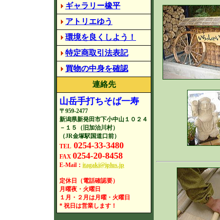
ギャラリー橡平
アトリエゆう
環境を良くしよう！
特定商取引法表記
買物の中身を確認
連絡先
山岳手打ちそば一寿
〒959-2477
新潟県新発田市下小中山１０２４
－１５（旧加治川村）
（JR金塚駅国道口前）
0254-33-3480
TEL
0254-20-8458
FAX
E-Mail：
itagaki@iplus.jp
定休日（電話確認要）
月曜夜・火曜日
１月・２月は月曜・火曜日
* 祝日は営業します！