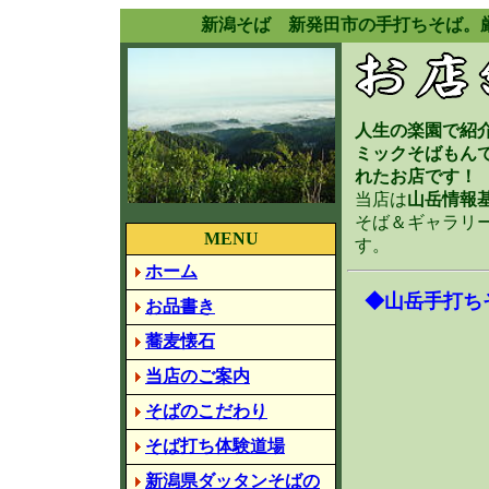
新潟そば 新発田市の手打ちそば。
人生の楽園で紹
ミックそばもん
れたお店です！
当店は
山岳情報
そば＆ギャラリ
MENU
す。
ホーム
◆山岳手打ち
お品書き
蕎麦懐石
当店のご案内
そばのこだわり
そば打ち体験道場
新潟県ダッタンそばの